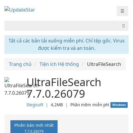
☰
Tất cả các bản tải xuống miễn phí. Chỉ tệp gốc. Virus
được kiểm tra và an toàn.
Trang chủ
Tiện ích Hệ thống
UltraFileSearch
UltraFileSearch
7.7.0.26079
Stegisoft
❘
4,2MB
❘
Phần mềm miễn phí
Windows
Phiên bản mới nhất
7.7.0.26079