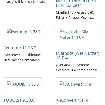
Mozilla Thunderbird
nhạc yêu thích của bạn với
ESR 153.0esr
Spotify.
Mozilla Thunderbird ESR:
Editor's Review Mozilla
Thunderbird ESR (Extended
Support Release) is the long-
term support channel of the
Thunderbird desktop email
client designed for
Evernote 11.28.2
organizations and users who
Evernote (Alle Nutzer)
need predictable …
Evernote: Your Ultimate
11.0.4
Note-Taking Companion
Overview of Evernote
Evernote, developed by
Evernote is a comprehensive
EverNote Corp., is a versatile
note-taking and organization
note-taking application that
software designed to help
helps users capture ideas,
users capture, organize, and
organize to-do lists, and keep
access information across
track of important
multiple devices.
information.
TODOIST 9.30.0
XnConvert 1.114