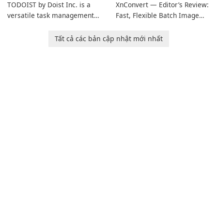
TODOIST by Doist Inc. is a
XnConvert — Editor’s Review:
versatile task management
Fast, Flexible Batch Image
tool designed to help
Converter for Windows,
individuals and teams
macOS and Linux XnConvert
Tất cả các bản cập nhật mới nhất
organize their work and
is a polished, cross-platform
increase productivity.
batch image processor from
XnSoft that balances depth
and simplicity.