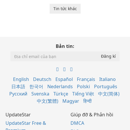
Tin tức khác
Bản tin:
English
Deutsch
Español
Français
Italiano
日本語
한국어
Nederlands
Polski
Português
Русский
Svenska
Türkçe
Tiếng Việt
中文(简体)
中文(繁體)
Magyar
हिन्दी
UpdateStar
Giúp đỡ & Phản hồi
UpdateStar Free &
DMCA